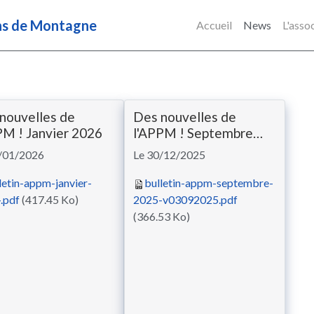
ens de Montagne
Accueil
News
L'asso
nouvelles de
Des nouvelles de
PM ! Janvier 2026
l'APPM ! Septembre
2025
/01/2026
Le 30/12/2025
letin-appm-janvier-
bulletin-appm-septembre-
.pdf
(417.45 Ko)
2025-v03092025.pdf
(366.53 Ko)