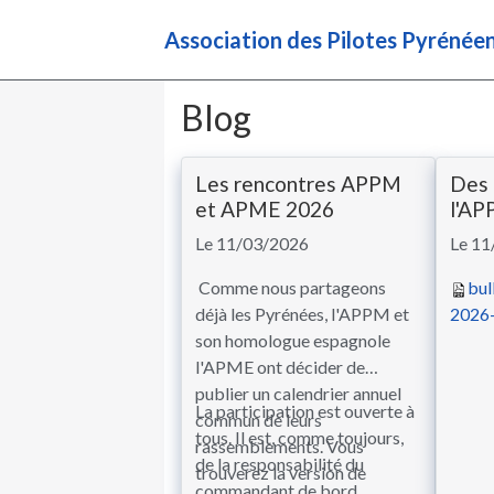
Association des Pilotes Pyréné
Blog
Les rencontres APPM
Des 
et APME 2026
l'AP
Le 11/03/2026
Le 11
Comme nous partageons
bul
déjà les Pyrénées, l'APPM et
2026-
son homologue espagnole
l'APME ont décider de
publier un calendrier annuel
La participation est ouverte à
commun de leurs
tous. Il est, comme toujours,
rassemblements. Vous
de la responsabilité du
trouverez la version de
commandant de bord