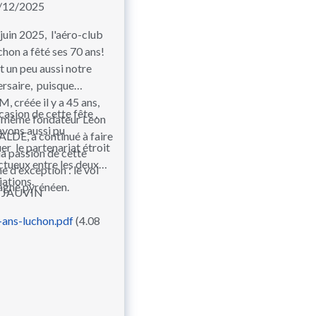
/12/2025
juin 2025, l'aéro-club
hon a fêté ses 70 ans!
t un peu aussi notre
ersaire, puisque
, créée il y a 45 ans,
casion de cette fête ,
e même fondateur Leon
avons aussi pu
ALDE, a continué à faire
er le partenariat étroit
la passion de cette
ctueux entre les deux
 d'exception : le vol
iations.
gne pyrénéen.
s JAUVIN
-ans-luchon.pdf
(4.08