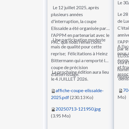
Le 30
Le 12 juillet 2025, après
Le 28 
plusieurs années
de Luc
d'interruption, la coupe
C'étai
Elissalde a été organisée par
anniv
l'APPM en partenariat avec le
Une participation modeste
l'APPM
PAC que nous remercions.
A l'oc
mais de qualité pour cette
par l
nous 
reprise; Félicitations à Heinz
ELISS
évoqu
Bittermann qui a remporté la
vivre 
et fru
coupe de précision
homme
La prochaine édition aura lieu
assoc
d'atterrissage.
monta
deni
le 4 JUILLET 2026.
70
affiche-coupe-elissalde-
Mo)
2025.pdf
(230.13 Ko)
20250713-121950.jpg
(3.95 Mo)