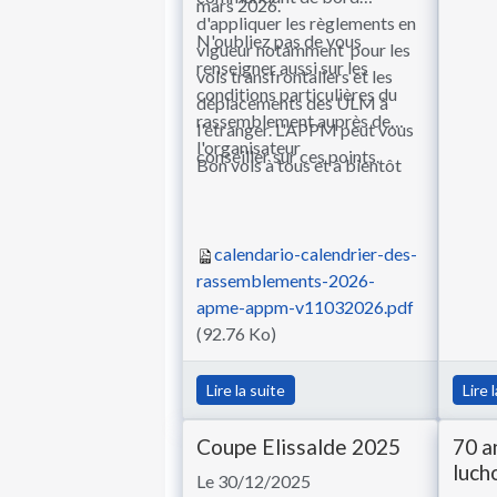
mars 2026.
d'appliquer les règlements en
N'oubliez pas de vous
vigueur notamment pour les
renseigner aussi sur les
vols transfrontaliers et les
conditions particulières du
déplacements des ULM à
rassemblement auprès de
l'étranger. L'APPM peut vous
l'organisateur
conseiller sur ces points.
Bon vols à tous et à bientôt
calendario-calendrier-des-
rassemblements-2026-
apme-appm-v11032026.pdf
(92.76 Ko)
Lire la suite
Lire 
Coupe Elissalde 2025
70 a
luch
Le 30/12/2025